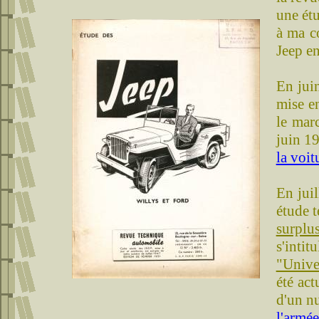
une ét
à ma c
Jeep en
En jui
mise en
le marc
juin 1
la voit
En jui
étude t
surplu
s'inti
"Unive
été act
d'un nu
l'armée