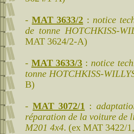
-
MAT 3633/2
:
notice tec
de tonne HOTCHKISS-WIL
MAT
3624/2-A)
-
MAT 3633/3
:
notice tec
tonne HOTCHKISS-WILLYS 
B)
-
MAT 3072/1
:
adaptati
réparation de la voiture de
M201 4x4
. (ex MAT 3422/1