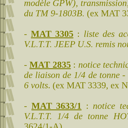
modèle GPW), transmission, 
du TM 9-1803B.
(ex MAT 3
-
MAT 3305
:
liste des a
V.L.T.T. JEEP U.S. remis no
-
MAT 2835
:
notice techni
de liaison de 1/4 de tonne
6 volts
. (ex MAT 3339, ex 
-
MAT 3633/1
:
notice te
V.L.T.T. 1/4 de tonne 
3624/1-A)