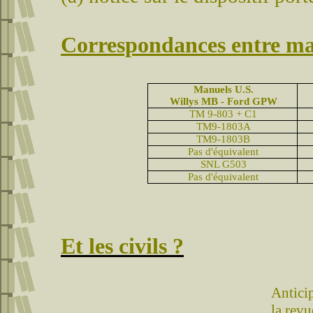
Correspondances entre man
Manuels
U.S.
Willys MB - Ford GPW
TM 9-803 + C1
TM9-1803A
TM9-1803B
Pas d'équivalent
SNL G503
Pas d'équivalent
Et les civils ?
Anticip
la rev