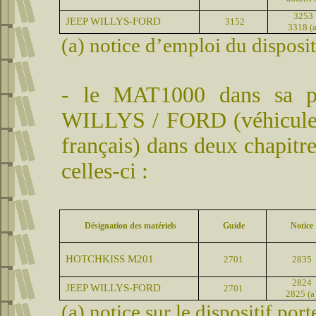
3253
JEEP WILLYS-FORD
3152
3318 (a
(a) notice d’emploi du disposi
- le MAT1000 dans sa pre
WILLYS / FORD (véhicules
français) dans deux chapitre
celles-ci :
Désignation des matériels
Guide
Notice
HOTCHKISS M201
2701
2835
2824
JEEP WILLYS-FORD
2701
2825 (a
(a) notice sur le dispositif por